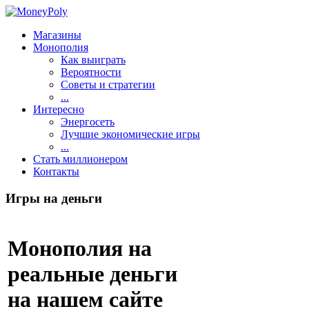
Магазины
Монополия
Как выиграть
Вероятности
Советы и стратегии
...
Интересно
Энергосеть
Лучшие экономические игры
...
Стать миллионером
Контакты
Игры на деньги
Монополия на
реальные деньги
на нашем сайте