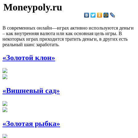
Moneypoly.ru
В современных онлайн—играх активно используются деньги
– как внутренняя валюта или как основная цель игры. В
некоторых играх приходится тратить деньги, в других есть
реальный шанс заработать.
«Золотой клон»
«Вишневый сад»
«Золотая рыбка»