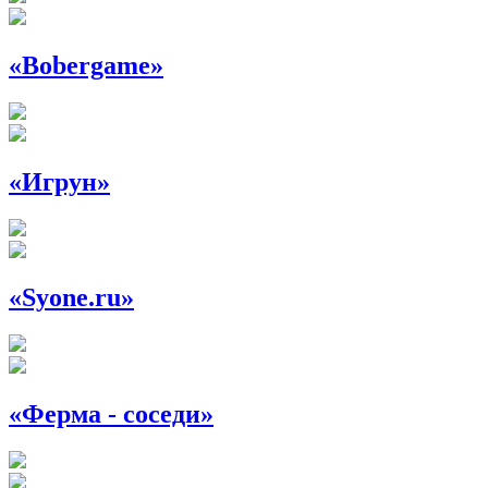
«Bobergame»
«Игрун»
«Syone.ru»
«Ферма - соседи»